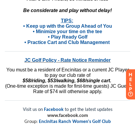
H
E
L
P