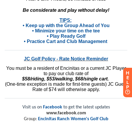
H
E
L
P