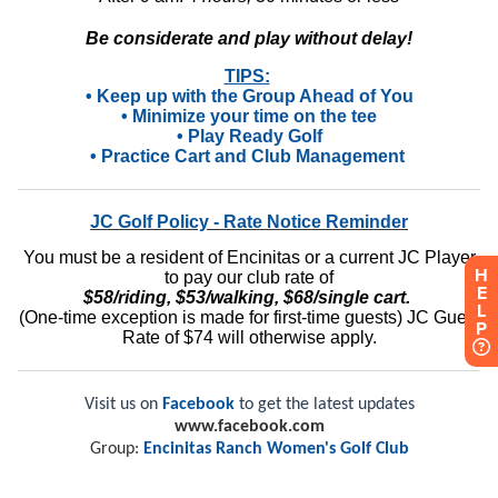
H
E
L
P