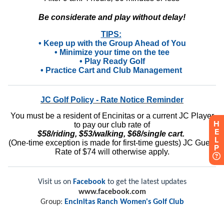
H
E
L
P